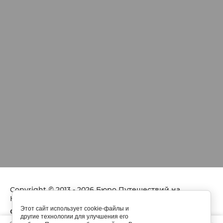
Copyright © 2013 - 2026 Бюро Путешествий на
Кузнечном...
Этот сайт использует cookie-файлы и
ОГРН
1237800040972
другие технологии для улучшения его
Политика конфиденциальности