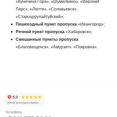
«Куничина Гора», «Шумилкино», «Верхний
Ларс», «Люття», «Соловьевск»,
«Староцурухайтуйский»;
Пешеходный пункт пропуска
«Ивангород»;
Речной пункт пропуска
«Хабаровск»;
Смешанные пункты пропуска
«Благовещенск», «Амурзет», «Покровка».
Телефон: